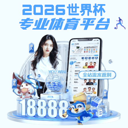
网站首页
部门简介
校友组织
校友风采
工作职责
银河棋牌游戏 学院
人员分工
各地校友会
院系分会
学生助理团